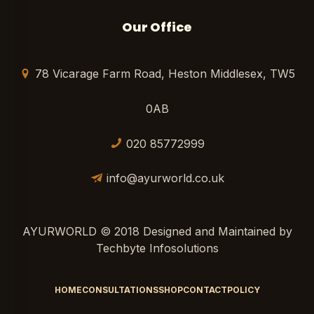
Our Office
78 Vicarage Farm Road, Heston Middlesex, TW5
0AB
020 85772999
info@ayurworld.co.uk
AYURWORLD © 2018 Designed and Maintained by
Techbyte Infosolutions
HOME
CONSULTATIONS
SHOP
CONTACT
POLICY