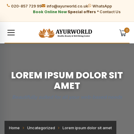
020-857 729 99
info@ayurworld.co.uk
WhatsApp
Book Online Now
Special offers *
Contact Us
0
LOREM IPSUM DOLOR SIT
AMET
Beautifully suited for all your web-based needs
Home
Uncategorized
Lorem ipsum dolor sit amet