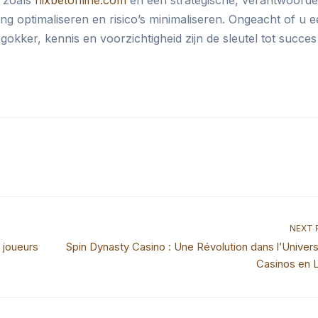
n zoals
nixbetonline.com
en een strategische, verantwoordel
g optimaliseren en risico’s minimaliseren. Ongeacht of u 
kker, kennis en voorzichtigheid zijn de sleutel tot succes
NEXT 
 joueurs
Spin Dynasty Casino : Une Révolution dans l’Univer
Casinos en 