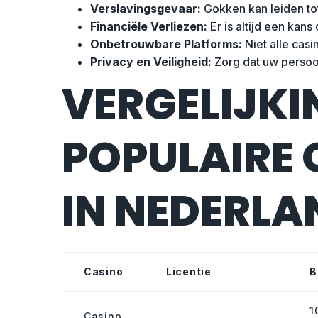
Verslavingsgevaar:
Gokken kan leiden tot
Financiële Verliezen:
Er is altijd een kans
Onbetrouwbare Platforms:
Niet alle casi
Privacy en Veiligheid:
Zorg dat uw persoo
VERGELIJKI
POPULAIRE 
IN NEDERLA
Casino
Licentie
B
1
Casino