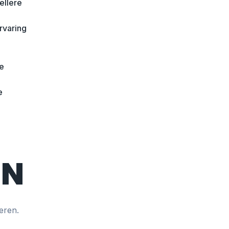
ellere
rvaring
e
e
EN
eren.