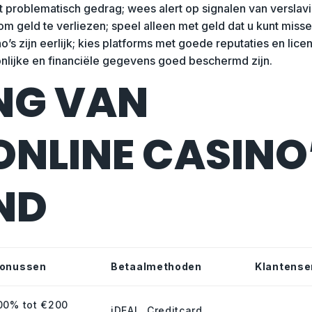
 problematisch gedrag; wees alert op signalen van verslavi
 om geld te verliezen; speel alleen met geld dat u kunt misse
no’s zijn eerlijk; kies platforms met goede reputaties en licen
nlijke en financiële gegevens goed beschermd zijn.
NG VAN
ONLINE CASINO
ND
onussen
Betaalmethoden
Klantense
00% tot €200
iDEAL, Creditcard,