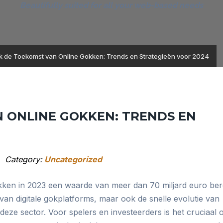
Beautifully suited for all your web-based needs
 de Toekomst van Online Gokken: Trends en Strategieën voor 2024
 ONLINE GOKKEN: TRENDS EN
Category:
Uncategorized
okken in 2023 een waarde van meer dan 70 miljard euro ber
t van digitale gokplatforms, maar ook de snelle evolutie van
eze sector. Voor spelers en investeerders is het cruciaal