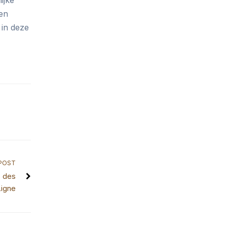
ijke
een
 in deze
POST
s des
Ligne