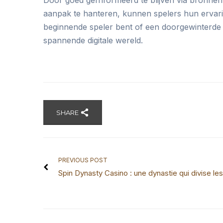
Door goed geïnformeerd te blijven via bronne
aanpak te hanteren, kunnen spelers hun ervarin
beginnende speler bent of een doorgewinterde go
spannende digitale wereld.
SHARE
PREVIOUS POST
Spin Dynasty Casino : une dynastie qui divise les