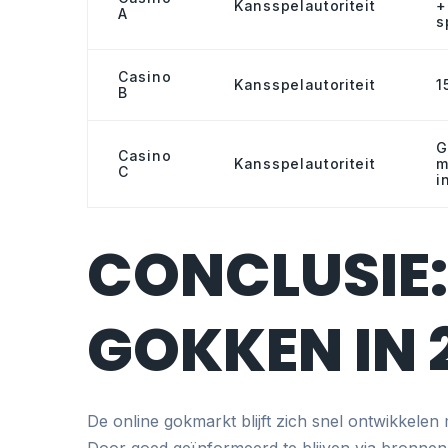
Kansspelautoriteit
+
A
s
Casino
Kansspelautoriteit
1
B
G
Casino
Kansspelautoriteit
m
C
i
CONCLUSIE: 
GOKKEN IN 
De online gokmarkt blijft zich snel ontwikkel