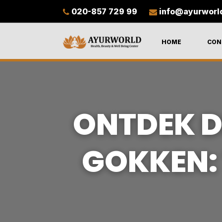
020-857 729 99
info@ayurworl
HOME
CON
ONTDEK D
GOKKEN: 