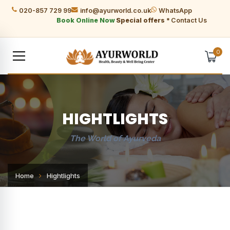
020-857 729 99
info@ayurworld.co.uk
WhatsApp
Book Online Now
Special offers *
Contact Us
0
HIGHTLIGHTS
The World of Ayurveda
Home
Hightlights