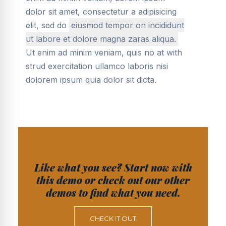
dolor sit amet, consectetur a adipisicing
elit, sed do
eiusmod tempor on incididunt
ut labore et dolore magna zaras aliqua.
Ut enim ad minim veniam, quis no at with
strud exercitation ullamco laboris nisi
dolorem ipsum quia dolor sit dicta.
Like what you see? Start now with
this demo or check out our other
demos to find what you need.
CHECK IT OUT