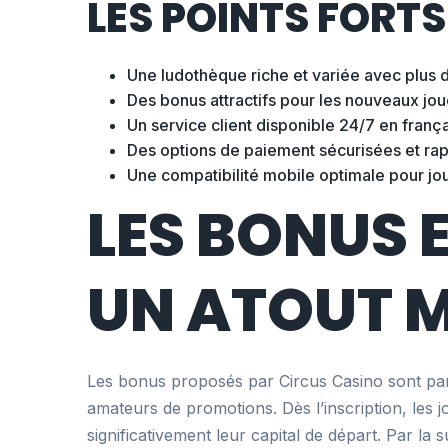
LES POINTS FORTS
Une ludothèque riche et variée avec plus 
Des bonus attractifs pour les nouveaux joue
Un service client disponible 24/7 en frança
Des options de paiement sécurisées et rap
Une compatibilité mobile optimale pour jou
LES BONUS 
UN ATOUT 
Les bonus proposés par Circus Casino sont parti
amateurs de promotions. Dès l’inscription, les
significativement leur capital de départ. Par la s