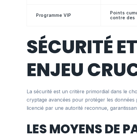
Points cum
Programme VIP
contre des
SÉCURITÉ ET 
ENJEU CRUC
La sécurité est un critère primordial dans le cho
cryptage avancées pour protéger les données per
licencié par une autorité reconnue, garantissan
LES MOYENS DE P