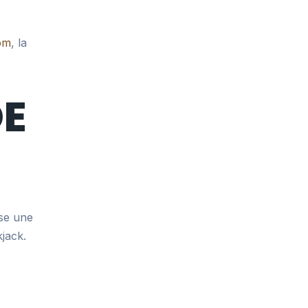
com
, la
DE
ose une
jack.