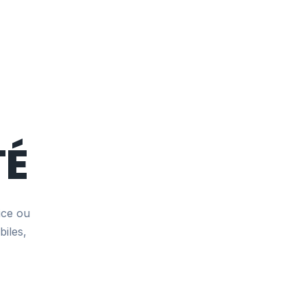
TÉ
ice ou
biles,