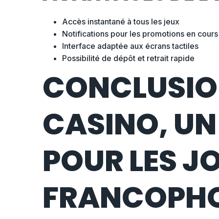
Accès instantané à tous les jeux
Notifications pour les promotions en cours
Interface adaptée aux écrans tactiles
Possibilité de dépôt et retrait rapide
CONCLUSION
CASINO, UN
POUR LES J
FRANCOPH