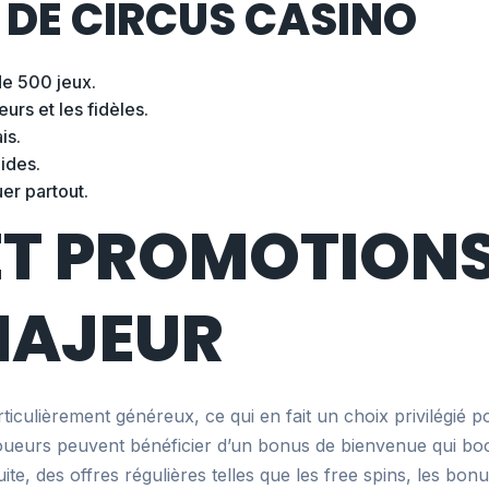
 DE CIRCUS CASINO
de 500 jeux.
urs et les fidèles.
is.
ides.
er partout.
ET PROMOTIONS
MAJEUR
culièrement généreux, ce qui en fait un choix privilégié p
 joueurs peuvent bénéficier d’un bonus de bienvenue qui bo
uite, des offres régulières telles que les free spins, les bon