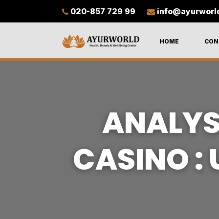
020-857 729 99
info@ayurworl
HOME
CON
ANALYS
CASINO : 