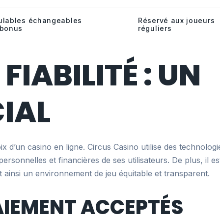
ulables échangeables
Réservé aux joueurs
 bonus
réguliers
FIABILITÉ : UN
IAL
ix d’un casino en ligne. Circus Casino utilise des technologi
sonnelles et financières de ses utilisateurs. De plus, il es
t ainsi un environnement de jeu équitable et transparent.
AIEMENT ACCEPTÉS