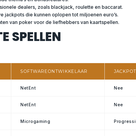
ionele dealers, zoals blackjack, roulette en baccarat.
e jackpots die kunnen oplopen tot miljoenen euro’s.
ten van poker voor de liefhebbers van kaartspellen.
E SPELLEN
SOFTWAREONTWIKKELAAR
JACKPOT
NetEnt
Nee
NetEnt
Nee
Microgaming
Progressi