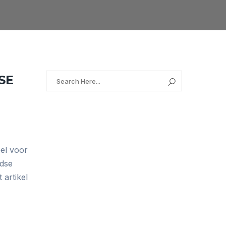
SE
el voor
ndse
 artikel