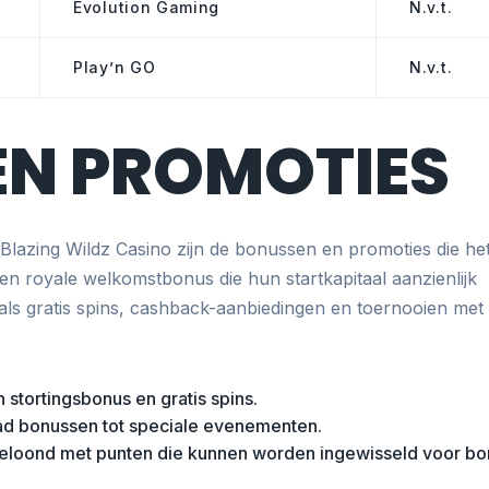
Evolution Gaming
N.v.t.
Play’n GO
N.v.t.
EN PROMOTIES
Blazing Wildz Casino zijn de bonussen en promoties die he
n royale welkomstbonus die hun startkapitaal aanzienlijk
oals gratis spins, cashback-aanbiedingen en toernooien met
stortingsbonus en gratis spins.
ad bonussen tot speciale evenementen.
eloond met punten die kunnen worden ingewisseld voor b