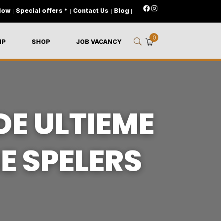
Now
|
Special offers *
|
Contact Us
|
Blog
|
0
IP
SHOP
JOB VACANCY
DE ULTIEME
E SPELERS