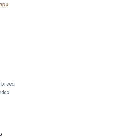
.app
.
 breed
ndse
s