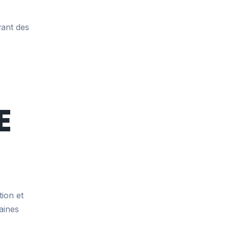
vant des
E
ion et
aines