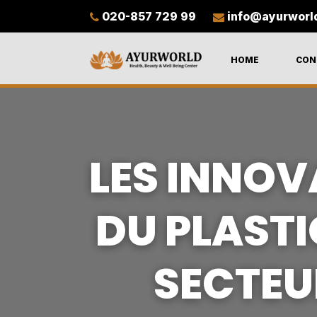
020-857 729 99
info@ayurworl
HOME
CON
LES INNOV
DU PLASTI
SECTEU