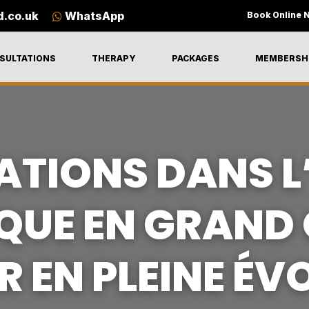
d.co.uk
WhatsApp
Book Online 
SULTATIONS
THERAPY
PACKAGES
MEMBERSH
ATIONS DANS L
QUE EN GRAND 
R EN PLEINE ÉV