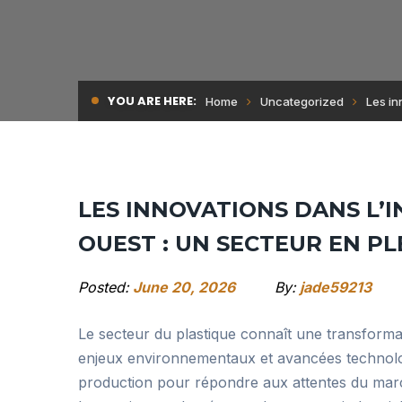
YOU ARE HERE:
Home
Uncategorized
Les in
LES INNOVATIONS DANS L’
OUEST : UN SECTEUR EN P
Posted:
June 20, 2026
By:
jade59213
Le secteur du plastique connaît une transform
enjeux environnementaux et avancées technologi
production pour répondre aux attentes du marc