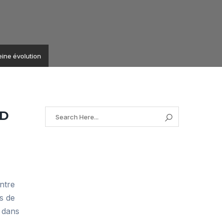
eine évolution
ND
ntre
s de
 dans