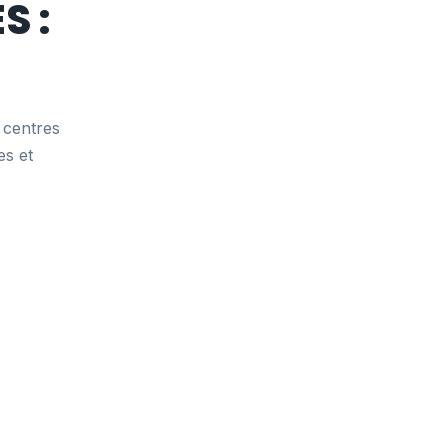
S :
, centres
es et