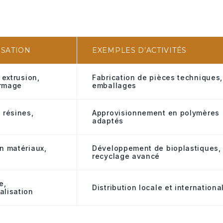
ISATION
EXEMPLES D’ACTIVITÉS
 extrusion,
Fabrication de pièces techniques,
rmage
emballages
 résines,
Approvisionnement en polymères
adaptés
n matériaux,
Développement de bioplastiques,
recyclage avancé
e,
Distribution locale et internationa
alisation