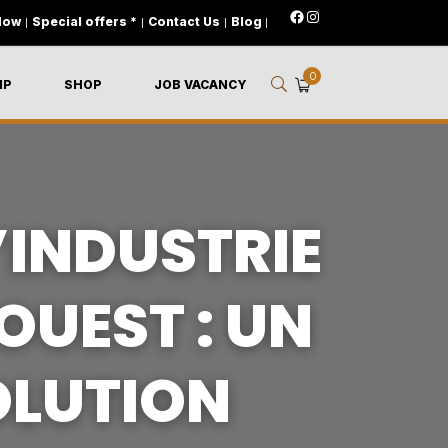
Now
|
Special offers *
|
Contact Us
|
Blog
|
0
IP
SHOP
JOB VACANCY
’INDUSTRIE
OUEST : UN
OLUTION