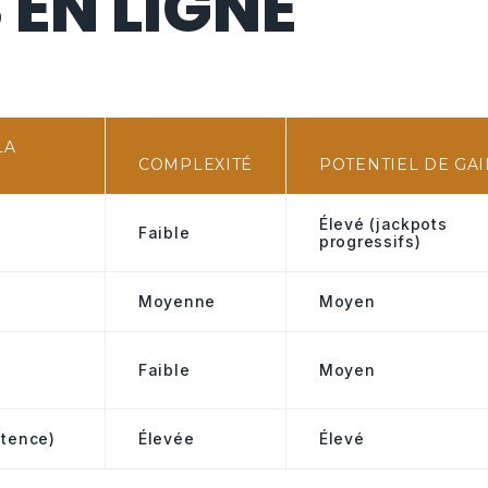
 EN LIGNE
LA
COMPLEXITÉ
POTENTIEL DE GA
Élevé (jackpots
Faible
progressifs)
Moyenne
Moyen
Faible
Moyen
étence)
Élevée
Élevé