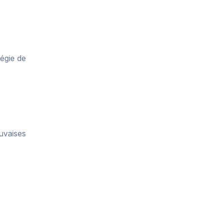
tégie de
auvaises