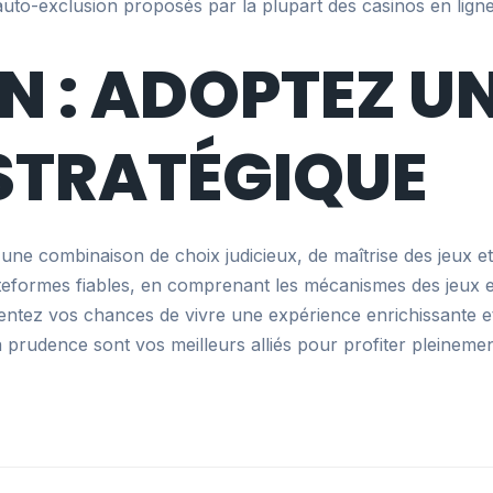
d’auto-exclusion proposés par la plupart des casinos en ligne
 : ADOPTEZ U
STRATÉGIQUE
une combinaison de choix judicieux, de maîtrise des jeux e
lateformes fiables, en comprenant les mécanismes des jeux 
entez vos chances de vivre une expérience enrichissante e
la prudence sont vos meilleurs alliés pour profiter pleineme