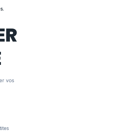
s.
ER
E
er vos
ites