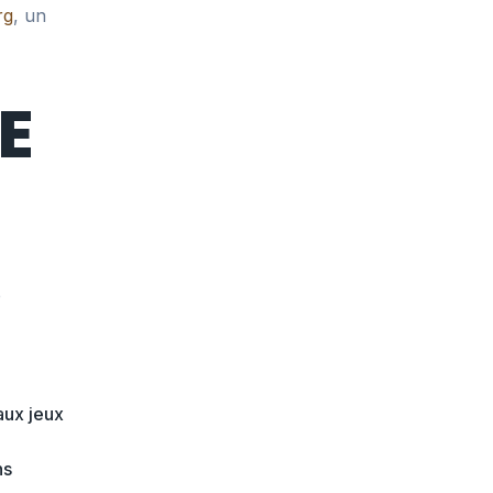
rg
, un
E
e
aux jeux
ns