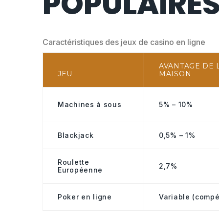
POPULAIRES
Caractéristiques des jeux de casino en ligne
AVANTAGE DE 
JEU
MAISON
Machines à sous
5% – 10%
Blackjack
0,5% – 1%
Roulette
2,7%
Européenne
Poker en ligne
Variable (comp