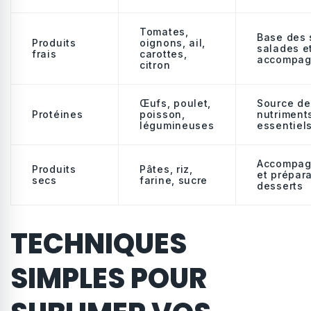
Tomates,
Base des 
Produits
oignons, ail,
salades e
frais
carottes,
accompag
citron
Œufs, poulet,
Source de
Protéines
poisson,
nutriment
légumineuses
essentiel
Accompag
Produits
Pâtes, riz,
et prépar
secs
farine, sucre
desserts
TECHNIQUES
SIMPLES POUR