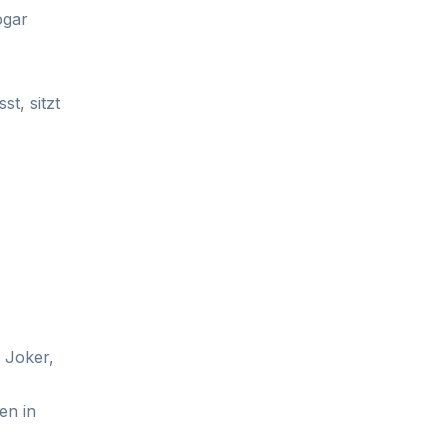
ogar
t, sitzt
r Joker,
en in