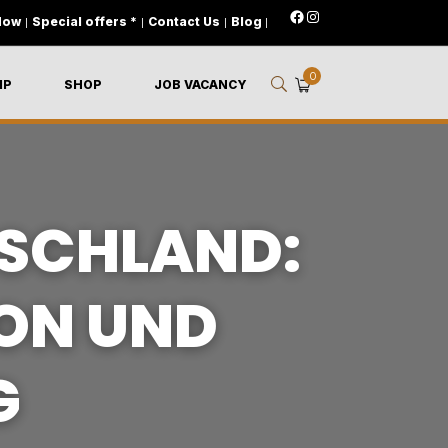
Now
|
Special offers *
|
Contact Us
|
Blog
|
0
IP
SHOP
JOB VACANCY
TSCHLAND:
ON UND
G