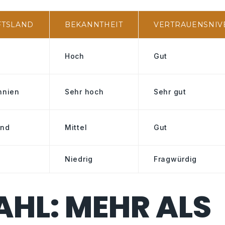
FTSLAND
BEKANNTHEIT
VERTRAUENSNIV
Hoch
Gut
nnien
Sehr hoch
Sehr gut
and
Mittel
Gut
Niedrig
Fragwürdig
HL: MEHR ALS