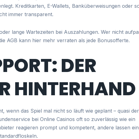
enlegt. Kreditkarten, E-Wallets, Banküberweisungen oder s
icht immer transparent.
der lange Wartezeiten bei Auszahlungen. Wer nicht aufpass
n die AGB kann hier mehr verraten als jede Bonusofferte.
PORT: DER
ER HINTERHAND
, wenn das Spiel mal nicht so läuft wie geplant – quasi de
Kundenservice bei Online Casinos oft so zuverlässig wie ein
bieter reagieren prompt und kompetent, andere lassen ein
tandardfloskeln.