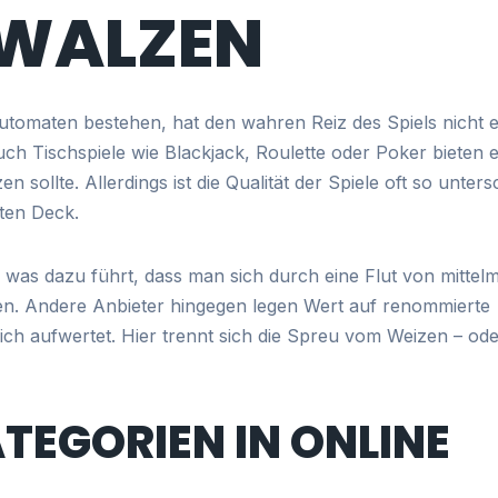
 WALZEN
utomaten bestehen, hat den wahren Reiz des Spiels nicht e
uch Tischspiele wie Blackjack, Roulette oder Poker bieten 
 sollte. Allerdings ist die Qualität der Spiele oft so unters
hten Deck.
 was dazu führt, dass man sich durch eine Flut von mittel
en. Andere Anbieter hingegen legen Wert auf renommierte
lich aufwertet. Hier trennt sich die Spreu vom Weizen – od
TEGORIEN IN ONLINE