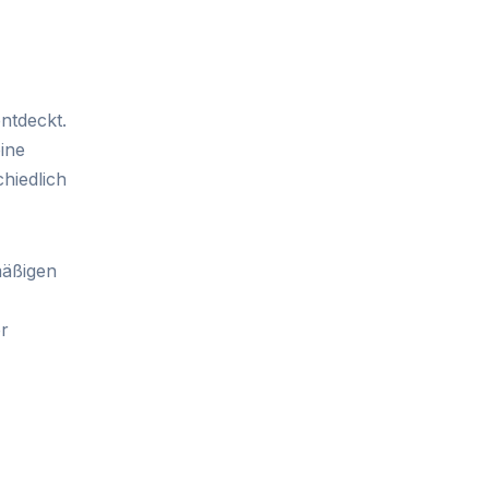
ntdeckt.
eine
chiedlich
mäßigen
er