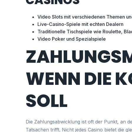
CASINOS
Video Slots mit verschiedenen Themen un
Live-Casino-Spiele mit echten Dealern
Traditionelle Tischspiele wie Roulette, Bl
Video Poker und Spezialspiele
ZAHLUNGSM
WENN DIE KO
OLL
Die Zahlungsabwicklung ist oft der Punkt, an 
Tatsachen trifft. Nicht jedes Casino bietet die