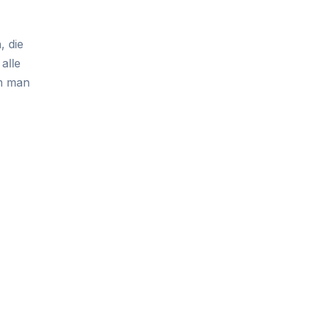
 die
alle
em man