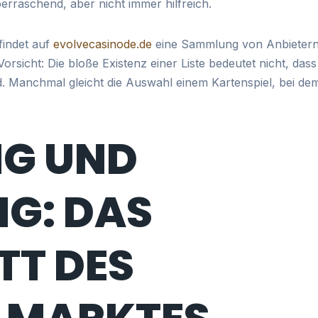
rraschend, aber nicht immer hilfreich.
findet auf
evolvecasinode.de
eine Sammlung von Anbietern,
sicht: Die bloße Existenz einer Liste bedeutet nicht, dass 
d. Manchmal gleicht die Auswahl einem Kartenspiel, bei d
NG UND
NG: DAS
TT DES