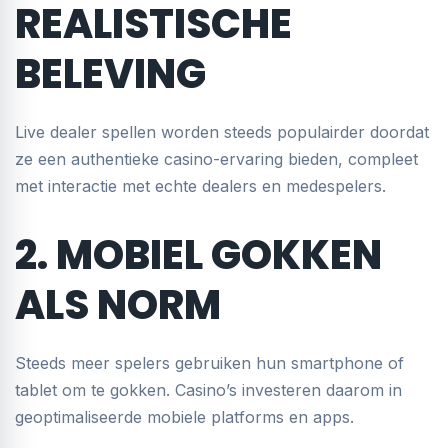
REALISTISCHE
BELEVING
Live dealer spellen worden steeds populairder doordat
ze een authentieke casino-ervaring bieden, compleet
met interactie met echte dealers en medespelers.
2. MOBIEL GOKKEN
ALS NORM
Steeds meer spelers gebruiken hun smartphone of
tablet om te gokken. Casino’s investeren daarom in
geoptimaliseerde mobiele platforms en apps.