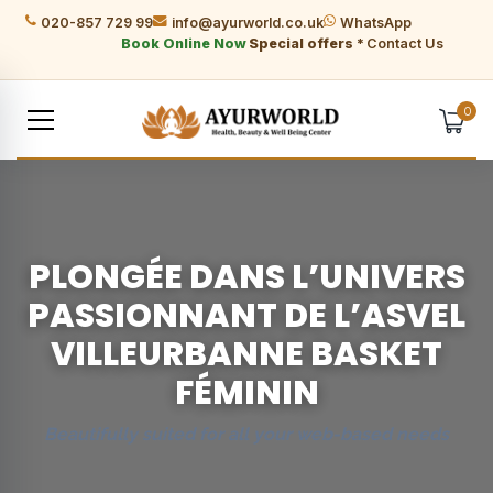
020-857 729 99
info@ayurworld.co.uk
WhatsApp
Book Online Now
Special offers *
Contact Us
0
PLONGÉE DANS L’UNIVERS
PASSIONNANT DE L’ASVEL
VILLEURBANNE BASKET
FÉMININ
Beautifully suited for all your web-based needs