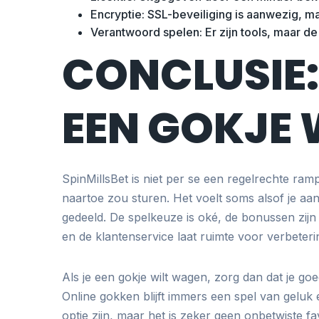
Encryptie: SSL-beveiliging is aanwezig, m
Verantwoord spelen: Er zijn tools, maar de e
CONCLUSIE:
EEN GOKJE
SpinMillsBet is niet per se een regelrechte ramp
naartoe zou sturen. Het voelt soms alsof je aan
gedeeld. De spelkeuze is oké, de bonussen zijn 
en de klantenservice laat ruimte voor verbeteri
Als je een gokje wilt wagen, zorg dan dat je go
Online gokken blijft immers een spel van geluk
optie zijn, maar het is zeker geen onbetwiste fav