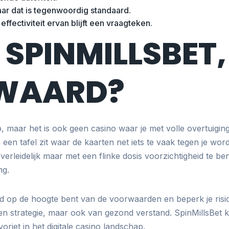
aar dat is tegenwoordig standaard.
ffectiviteit ervan blijft een vraagteken.
 SPINMILLSBET,
 WAARD?
, maar het is ook geen casino waar je met volle overtuiging
 een tafel zit waar de kaarten net iets te vaak tegen je wor
verleidelijk maar met een flinke dosis voorzichtigheid te b
ng.
ed op de hoogte bent van de voorwaarden en beperk je risic
 en strategie, maar ook van gezond verstand. SpinMillsBet 
oriet in het digitale casino landschap.