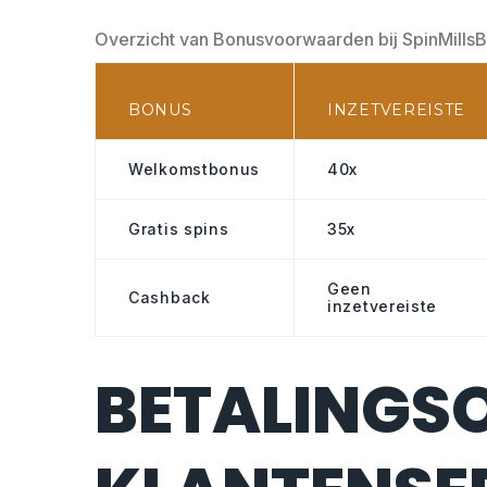
Overzicht van Bonusvoorwaarden bij SpinMillsB
BONUS
INZETVEREISTE
Welkomstbonus
40x
Gratis spins
35x
Geen
Cashback
inzetvereiste
BETALINGSO