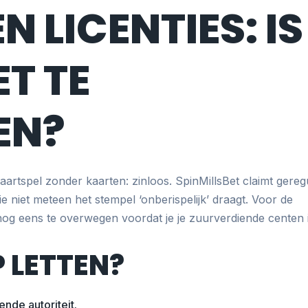
N LICENTIES: IS
T TE
EN?
 kaartspel zonder kaarten: zinloos. SpinMillsBet claimt gere
 die niet meteen het stempel ‘onberispelijk’ draagt. Voor de
nog eens te overwegen voordat je je zuurverdiende centen i
 LETTEN?
nde autoriteit.