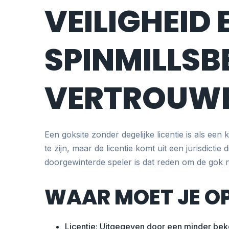
VEILIGHEID E
SPINMILLSBE
VERTROUW
Een goksite zonder degelijke licentie is als een
te zijn, maar de licentie komt uit een jurisdictie
doorgewinterde speler is dat reden om de gok 
WAAR MOET JE OP
Licentie: Uitgegeven door een minder beke