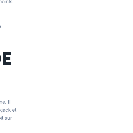
points
a
DE
e. Il
kjack et
it sur