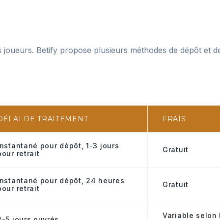
es joueurs. Betify propose plusieurs méthodes de dépôt et de
DÉLAI DE TRAITEMENT
FRAIS
Instantané pour dépôt, 1-3 jours
Gratuit
pour retrait
Instantané pour dépôt, 24 heures
Gratuit
pour retrait
Variable selon 
3-5 jours ouvrés