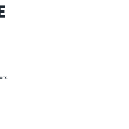
E
its.