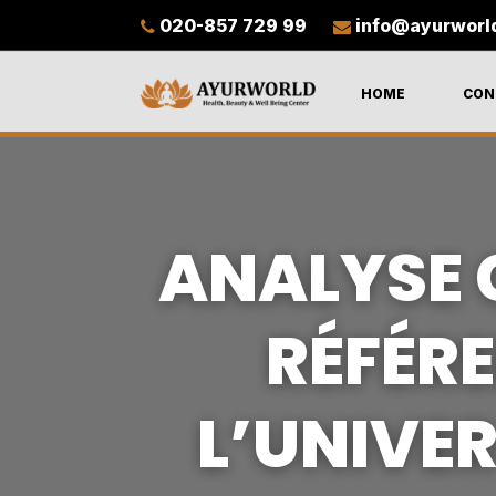
020-857 729 99
info@ayurworl
HOME
CON
ANALYSE C
RÉFÉR
L’UNIVER