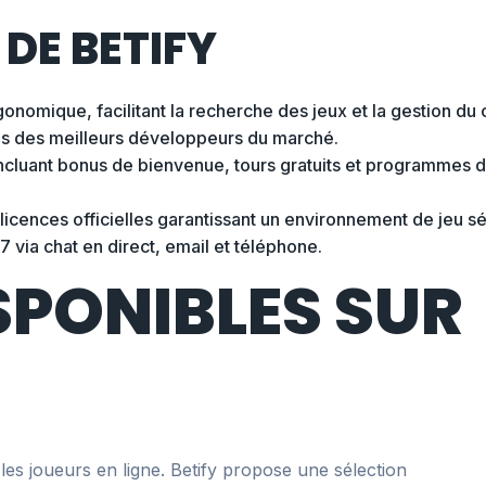
 DE BETIFY
onomique, facilitant la recherche des jeux et la gestion du
sus des meilleurs développeurs du marché.
incluant bonus de bienvenue, tours gratuits et programmes 
 licences officielles garantissant un environnement de jeu sé
 via chat en direct, email et téléphone.
ISPONIBLES SUR
 les joueurs en ligne. Betify propose une sélection